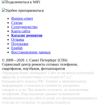
Подключиться к WiFi
Удобно припарковаться
Вопрос-ответ
Статьи
Сотрудничество
Карта сайта
Каталог ремонтов
Отзывы
Подсказки
English
Восстановление данных
© 2009—2026 г. Санкт Петербург (СПб)
Сервисный центр ремонта сотовых телефонов,
смартфонов, ноутбуков, фотоаппаратов
Обращаем Ваше, внимание! Сайт не является публичной
офертой, в соответствии со статьей 437 п.2
Гражданского кодекса РФ. Точную и окончательную
информацию о наличии и стоимости указанных
товаров и услуг Вы можете получить, по контактным
телефонам. Персональные данные пользователя
обрабатываются на сайте в целях его функционирования и
если вы не согласны, то должны покинуть