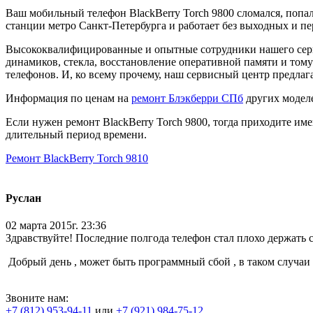
Ваш мобильный телефон BlackBerry Torch 9800 сломался, попал
станции метро Санкт-Петербурга и работает без выходных и пе
Высококвалифицированные и опытные сотрудники нашего серви
динамиков, стекла, восстановление оперативной памяти и тому
телефонов. И, ко всему прочему, наш сервисный центр предлаг
Информация по ценам на
ремонт Блэкберри СПб
других модел
Если нужен ремонт BlackBerry Torch 9800, тогда приходите им
длительный период времени.
Ремонт BlackBerry Torch 9810
Руслан
02 марта 2015г. 23:36
Здравствуйте! Последние полгода телефон стал плохо держать с
Добрый день , может быть программный сбой , в таком случаи
Звоните нам:
+7 (812) 953-94-11
или
+7 (921) 984-75-12