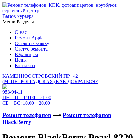
Вызов курьера
Меню
Разделы
О нас
Ремонт Apple
Оставить заявку
Статус ремонта
Юр. лицам
Цены
Контакты
КАМЕННООСТРОВСКИЙ ПР., 42
(М. ПЕТРОГРАДСКАЯ)
КАК ДОБРАТЬСЯ?
953-94-11
ПН – ПТ:
09.00 – 21.00
СБ – ВС:
10.00 – 20.00
Ремонт телефонов
⟶
Ремонт телефонов
BlackBerry
Ремонт BlackBerry Pearl 8220