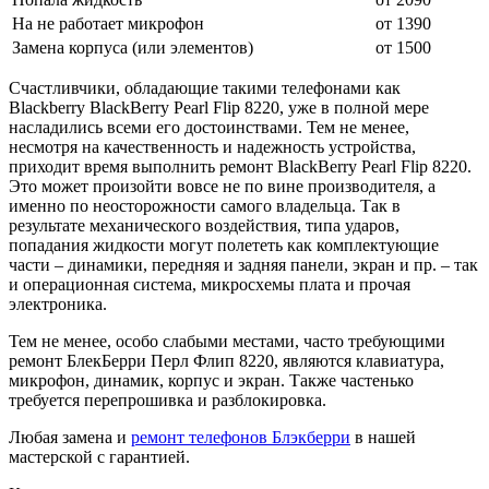
На не работает микрофон
от 1390
Замена корпуса (или элементов)
от 1500
Счастливчики, обладающие такими телефонами как
Blackberry BlackBerry Pearl Flip 8220, уже в полной мере
насладились всеми его достоинствами. Тем не менее,
несмотря на качественность и надежность устройства,
приходит время выполнить ремонт BlackBerry Pearl Flip 8220.
Это может произойти вовсе не по вине производителя, а
именно по неосторожности самого владельца. Так в
результате механического воздействия, типа ударов,
попадания жидкости могут полететь как комплектующие
части – динамики, передняя и задняя панели, экран и пр. – так
и операционная система, микросхемы плата и прочая
электроника.
Тем не менее, особо слабыми местами, часто требующими
ремонт БлекБерри Перл Флип 8220, являются клавиатура,
микрофон, динамик, корпус и экран. Также частенько
требуется перепрошивка и разблокировка.
Любая замена и
ремонт телефонов Блэкберри
в нашей
мастерской с гарантией.