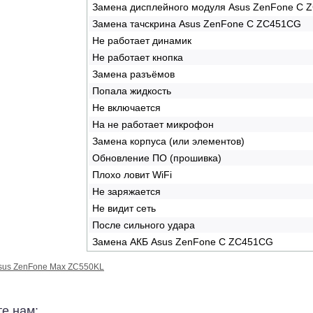
Замена дисплейного модуля Asus ZenFone C
Замена тачскрина Asus ZenFone C ZC451CG
Не работает динамик
Не работает кнопка
Замена разъёмов
Попала жидкость
Не включается
На не работает микрофон
Замена корпуса (или элементов)
Обновление ПО (прошивка)
Плохо ловит WiFi
Не заряжается
Не видит сеть
После сильного удара
Замена АКБ Asus ZenFone C ZC451CG
sus ZenFone Max ZC550KL
е нам: