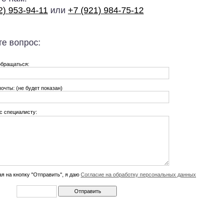
2) 953-94-11
или
+7 (921) 984-75-12
е вопрос:
обращаться:
почты: (не будет показан)
с специалисту:
я на кнопку "Отправить", я даю
Согласие на обработку персональных данных