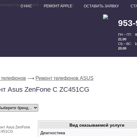
О НАС
РЕМОНТ APPLE
ОСТАВИТЬ ЗАЯВКУ
СТ
953-
ПН – ПТ:
0
21.00
СБ – ВС:
1
20.00
 телефонов
⟶
Ремонт телефонов ASUS
нт Asus ZenFone C ZC451CG
Вид оказываемой услуги
Диагностика