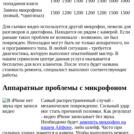
1500
1500
1500
1500
1500
1000
1000
попадания влаги
Замена микрофона
1500
1200
1200
1200
1200
1500
1500
(новый, *оригинал)
Для съемки видео используется другой микрофон, нежели для
разговоров и диктофона. Находится он рядом с камерой. Если
раньше таких проблем не возникало - возможно, он был
поврежден. Неполадки могут быть не только аппаратного, но
и программного типа. В любой ситуации - требуется
диагностика, которую выполнит опытнейший мастер. В
нашем сервисном центре данная услуга оказывается
бесплатно для всех клиентов. После этого будет названа
стоимость ремонта, специалист выполнит соответствующие
работы.
Аппаратные проблемы с микрофоном
Самый распространенный случай -
механическое повреждение. Сильный удар
мог стать причиной поломки. Как результат
- видео iPhone записывает без звука.
Необходимо будет
заменить микрофон на
вашем Айфоне
, либо шлейф. Часто при
сильных ударах ломается и камера. Чтобы выполнить ремонт,