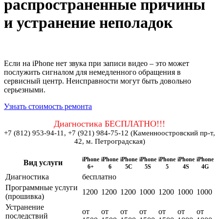
распространенные причины
и устранение неполадок
Если на iPhone нет звука при записи видео – это может
послужить сигналом для немедленного обращения в
сервисный центр. Неисправности могут быть довольно
серьезными.
Узнать стоимость ремонта
Диагностика БЕСПЛАТНО!!!
+7 (812) 953-94-11, +7 (921) 984-75-12 (Каменноостровский пр-т,
42, м. Петроградская)
iPhone
iPhone
iPhone
iPhone
iPhone
iPhone
iPhone
Вид услуги
6+
6
5C
5S
5
4S
4G
Диагностика
бесплатно
Программные услуги
1200
1200
1200
1000
1200
1000
1000
(прошивка)
Устранение
от
от
от
от
от
от
от
последствий