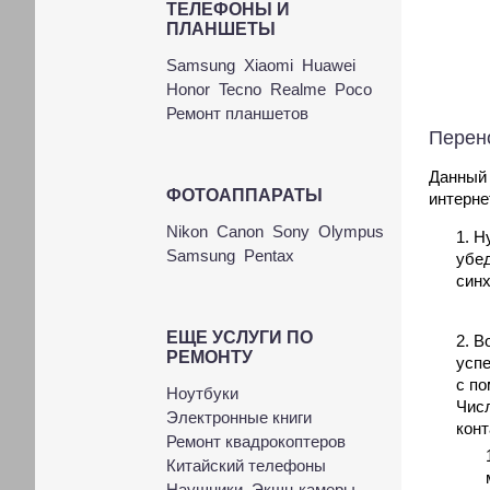
ТЕЛЕФОНЫ И
ПЛАНШЕТЫ
Samsung
Xiaomi
Huawei
Honor
Tecno
Realme
Poco
Ремонт планшетов
Перено
Данный 
ФОТОАППАРАТЫ
интерне
Nikon
Canon
Sony
Olympus
Ну
Samsung
Pentax
убед
синх
ЕЩЕ УСЛУГИ ПО
Во
РЕМОНТУ
успе
с по
Ноутбуки
Числ
Электронные книги
конт
Ремонт квадрокоптеров
Китайский телефоны
Наушники
Экшн-камеры