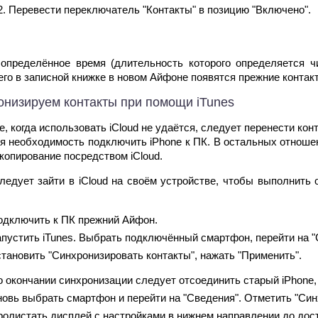
Перевести переключатель "Контакты" в позицию "Включено".
определённое время (длительность которого определяется чи
его в записной книжке в новом Айфоне появятся прежние контак
онизируем контакты при помощи iTunes
е, когда использовать iCloud не удаётся, следует перенести ко
я необходимость подключить iPhone к ПК. В остальных отноше
копирование посредством iCloud.
ледует зайти в iCloud на своём устройстве, чтобы выполнить
одключить к ПК прежний Айфон.
апустить iTunes. Выбрать подключённый смартфон, перейти на "
тановить "Синхронизировать контакты", нажать "Применить".
о окончании синхронизации следует отсоединить старый iPhone,
новь выбрать смартфон и перейти на "Сведения". Отметить "Син
ролистать дисплей с настройками в нижнем направлении до дост