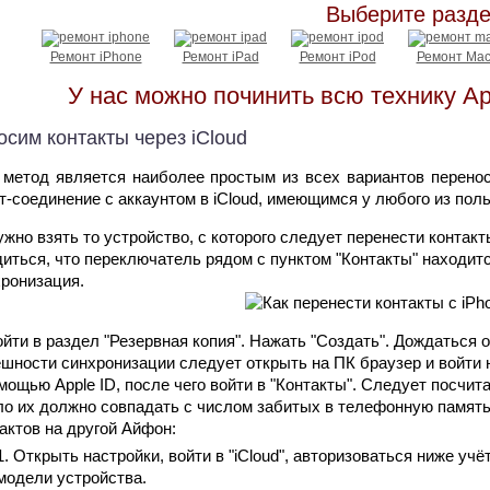
Выберите разде
Ремонт iPhone
Ремонт iPad
Ремонт iPod
Ремонт Ma
У нас можно починить всю технику 
сим контакты через iCloud
метод является наиболее простым из всех вариантов переноса
т-соединение с аккаунтом в iCloud, имеющимся у любого из пол
жно взять то устройство, с которого следует перенести контакты
иться, что переключатель рядом с пунктом "Контакты" находится
ронизация.
йти в раздел "Резервная копия". Нажать "Создать". Дождаться
шности синхронизации следует открыть на ПК браузер и войти н
мощью Apple ID, после чего войти в "Контакты". Следует посчита
о их должно совпадать с числом забитых в телефонную память
актов на другой Айфон:
Открыть настройки, войти в "iCloud", авторизоваться ниже уч
модели устройства.