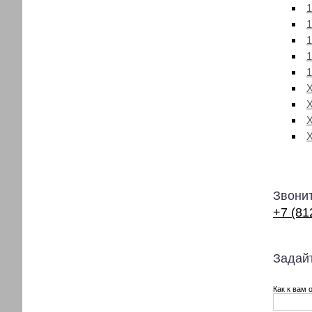
1
1
1
1
1
X
Звонит
+7 (81
Задайт
Как к вам 