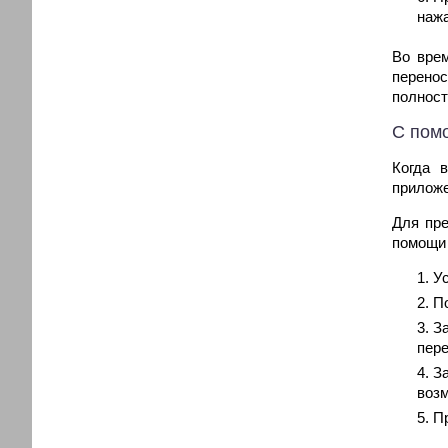
нажа
Во вре
перено
полност
С пом
Когда 
приложе
Для пре
помощи 
У
П
З
пере
За
возм
П