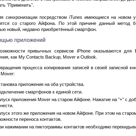
ть "Применить".
мя синхронизации посредством iTunes имеющиеся на новом у
сятся со старого Айфона. По этой причине данный метод 
ью новый, недавно приобретённый смартфон.
ощью приложений
возможности привычных сервисов iPhone оказываются для В
ния, как My Contacts Backup, Mover и Outlook.
вращения процесса копирования записей в своей записной кни
Mover:
становка приложения на оба устройства.
одключение смартфонов к единой сети.
апуск приложения Mover на старом Айфоне. Нажатие на "+" с до
нести.
пуск этого же приложения на новом Айфоне. При этом на старом
ожности переноса контактов.
ри нажимании на пиктограммы контактов необходимо перекидыва