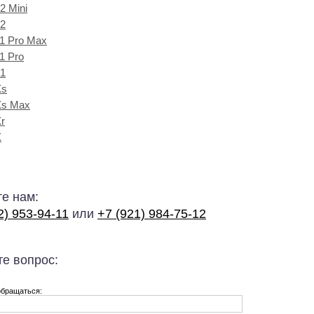
2 Mini
2
1 Pro Max
1 Pro
1
Xs
Xs Max
r
X
е нам:
2) 953-94-11
или
+7 (921) 984-75-12
е вопрос:
обращаться: