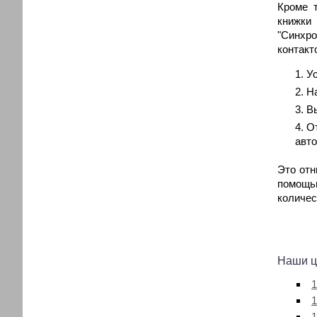
Кроме 
книжки
"Синхро
контакт
У
На
В
О
авто
Это отн
помощью
количес
Наши ц
1
1
1