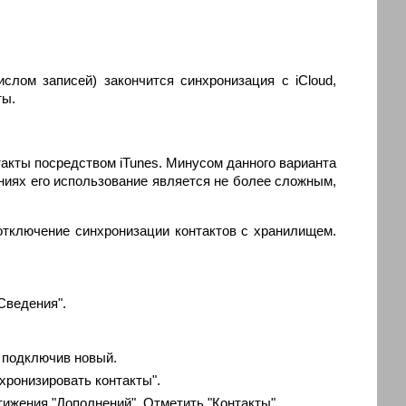
слом записей) закончится синхронизация с iCloud,
ты.
нтакты посредством iTunes. Минусом данного варианта
ниях его использование является не более сложным,
 отключение синхронизации контактов с хранилищем.
Сведения".
 подключив новый.
хронизировать контакты".
ижения "Дополнений". Отметить "Контакты",