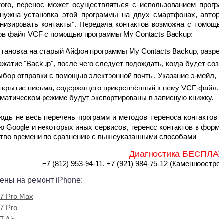
того, перенос может осуществляться с использованием прог
 нужна установка этой программы на двух смартфонах, авто
низировать контакты". Передача контактов возможна с помощь
ов файл VCF с помощью программы My Contacts Backup:
становка на старый Айфон программы My Contacts Backup, разре
жатие "Backup", после чего следует подождать, когда будет со
ыбор отправки с помощью электронной почты. Указание э-мейл, 
ткрытие письма, содержащего прикреплённый к нему VCF-файл, 
матическом режиме будут экспортированы в записную книжку.
юдь не весь перечень программ и методов переноса контактов
 Google и некоторых иных сервисов, перенос контактов в форм
тво времени по сравнению с вышеуказанными способами.
Диагностика БЕСПЛА
+7 (812) 953-94-11, +7 (921) 984-75-12 (Каменноостро
ены на ремонт iPhone:
7 Pro Max
7 Pro
7 Air