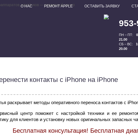
О НАС
РЕМОНТ APPLE
ОСТАВИТЬ ЗАЯВКУ
СТ
953-
ПН – ПТ:
0
21.00
СБ – ВС:
1
20.00
еренести контакты с iPhone на iPhone
тья раскрывает методы оперативного переноса контактов с iPho
рвисный центр поможет с настройкой техники и ее ремонто
тику для клиентов и установку новых оригинальных запасных ча
Бесплатная консультация! Бесплатная диаг