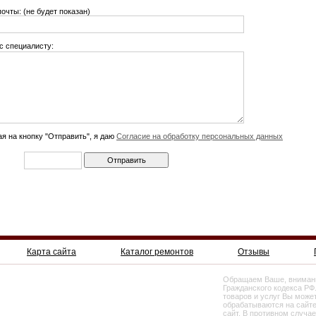
почты: (не будет показан)
с специалисту:
я на кнопку "Отправить", я даю
Согласие на обработку персональных данных
Карта сайта
Каталог ремонтов
Отзывы
Обращаем Ваше, внимание
Гражданского кодекса РФ
товаров и услуг Вы може
обрабатываются на сайте
сайт. В противном случа