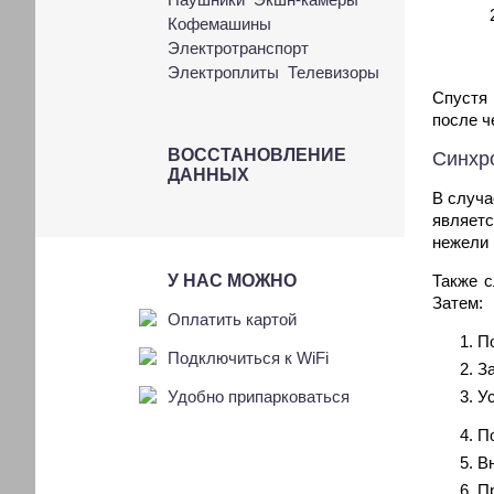
Кофемашины
Электротранспорт
Электроплиты
Телевизоры
Спустя 
после ч
ВОССТАНОВЛЕНИЕ
Синхр
ДАННЫХ
В случа
являетс
нежели 
У НАС МОЖНО
Также с
Затем:
Оплатить картой
П
Подключиться к WiFi
З
Удобно припарковаться
Ус
П
В
П