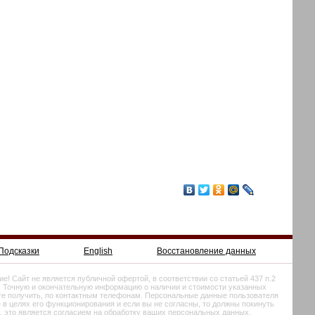
Подсказки
English
Восстановление данных
! Сайт не является публичной офертой, в соответствии со статьей 437 п.2
. Точную и окончательную информацию о наличии и стоимости указанных
те получить, по контактным телефонам. Персональные данные пользователя
 в целях его функционирования и если вы не согласны, то должны покинуть
е, это является согласием на обработку ваших персональных данных.