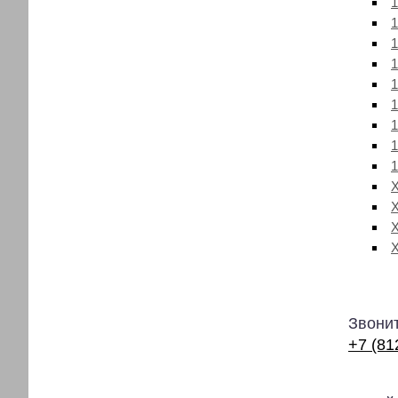
1
1
1
1
1
1
1
1
1
X
Звонит
+7 (81