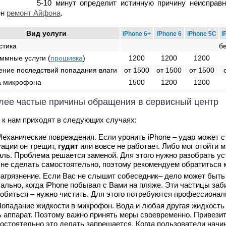
5-10 минут определит истинную причину неисправн
ен
ремонт Айфона
.
Вид услуги
iPhone 6+
iPhone 6
iPhone 5C
i
стика
б
ммные услуги (
прошивка
)
1200
1200
1200
ение последствий попадания влаги
от 1500
от 1500
от 1500
а микрофона
1500
1200
1200
лее частые причины обращения в сервисный центр
к нам приходят в следующих случаях:
еханические повреждения. Если уронить iPhone – удар может с
уации он трещит,
гудит
или вовсе не работает. Либо мог отойти
аль. Проблема решается заменой. Для этого нужно разобрать у
 не сделать самостоятельно, поэтому рекомендуем обратиться 
агрязнение. Если Вас не слышит собеседник– дело может быть
уально, когда iPhone побывал с Вами на пляже. Эти частицы за
добиться – нужно чистить. Для этого потребуются профессионал
опадание жидкости в микрофон. Вода и любая другая жидкость 
ь аппарат. Поэтому важно принять меры своевременно. Привезите
остоятельно это делать запрещается. Когда пользователи начи