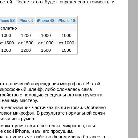
остей. После этого будет определена стоимость и
Phone 5S
iPhone 5
iPhone 4S
iPhone 4G
есплатно
1000
1200
1000
1000
от 1500
от 1500
от 1000
от 1000
1200
1200
1500
1500
тать причиной повреждения микрофона. В этой
 микрофонный шлейф, либо сломалась сама
стройство с помощью специального инструмента.
к нашему мастеру.
 в мельчайших частичках пыли и грязи. Особенно
бивают микрофон. В результате нормальной связи
ьный инструмент.
может уничтожить не только микрофон, но и
 свой iPhone, и мы его просушим.
нают сушить устройство феном или на батарее, а