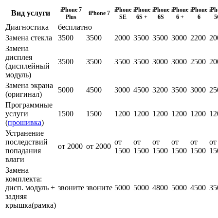
iPhone 7
iPhone
iPhone
iPhone
iPhone
iPhone
iPh
Вид услуги
iPhone 7
Plus
SE
6S +
6S
6 +
6
5
Диагностика
бесплатно
Замена стекла
3500
3500
2000
3500
3500
3000
2200
20
Замена
дисплея
3500
3500
3500
3500
3000
3000
2500
20
(дисплейный
модуль)
Замена экрана
5000
4500
3000
4500
3200
3500
3000
25
(оригинал)
Программные
услуги
1500
1500
1200
1200
1200
1200
1200
12
(
прошивка
)
Устранение
последствий
от
от
от
от
от
от
от 2000
от 2000
попадания
1500
1500
1500
1500
1500
15
влаги
Замена
комплекта:
дисп. модуль +
звоните
звоните
5000
5000
4800
5000
4500
35
задняя
крышка(рамка)