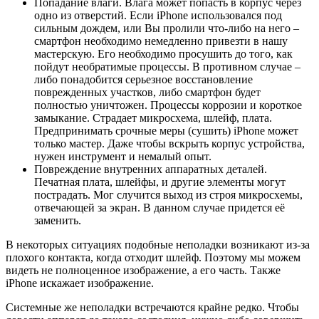
Попадание влаги. Влага может попасть в корпус через
одно из отверстий. Если iPhone использовался под
сильным дождем, или Вы пролили что-либо на него –
смартфон необходимо немедленно привезти в нашу
мастерскую. Его необходимо просушить до того, как
пойдут необратимые процессы. В противном случае –
либо понадобится серьезное восстановление
поврежденных участков, либо смартфон будет
полностью уничтожен. Процессы коррозии и короткое
замыкание. Страдает микросхема, шлейф, плата.
Предпринимать срочные меры (сушить) iPhone может
только мастер. Даже чтобы вскрыть корпус устройства,
нужен инструмент и немалый опыт.
Повреждение внутренних аппаратных деталей.
Печатная плата, шлейфы, и другие элементы могут
пострадать. Мог случится выход из строя микросхемы,
отвечающей за экран. В данном случае придется её
заменить.
В некоторых ситуациях подобные неполадки возникают из-за
плохого контакта, когда отходит шлейф. Поэтому мы можем
видеть не полноценное изображение, а его часть. Также
iPhone искажает изображение.
Системные же неполадки встречаются крайне редко. Чтобы