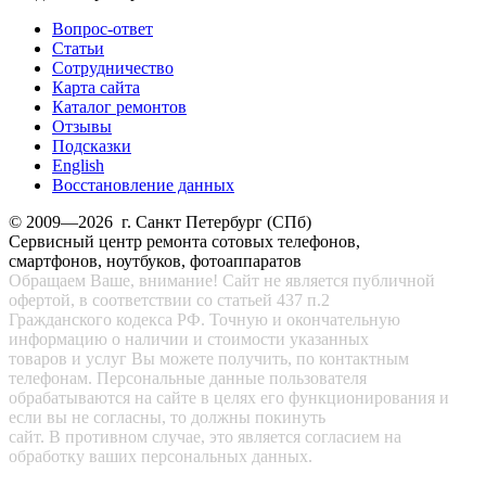
Вопрос-ответ
Статьи
Сотрудничество
Карта сайта
Каталог ремонтов
Отзывы
Подсказки
English
Восстановление данных
© 2009—2026 г. Санкт Петербург (СПб)
Сервисный центр ремонта сотовых телефонов,
смартфонов, ноутбуков, фотоаппаратов
Обращаем Ваше, внимание! Сайт не является публичной
офертой, в соответствии со статьей 437 п.2
Гражданского кодекса РФ. Точную и окончательную
информацию о наличии и стоимости указанных
товаров и услуг Вы можете получить, по контактным
телефонам. Персональные данные пользователя
обрабатываются на сайте в целях его функционирования и
если вы не согласны, то должны покинуть
сайт. В противном случае, это является согласием на
обработку ваших персональных данных.