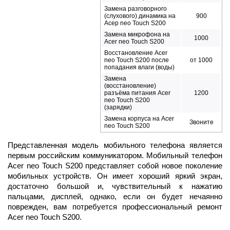
Замена разговорного
(слухового) динамика на
900
Асер neo Touch S200
Замена микрофона на
1000
Acer neo Touch S200
Восстановление Acer
neo Touch S200 после
от 1000
попадания влаги (воды)
Замена
(восстановление)
разъёма питания Acer
1200
neo Touch S200
(зарядки)
Замена корпуса на Acer
Звоните
neo Touch S200
Представленная модель мобильного телефона является
первым российским коммуникатором. Мобильный телефон
Acer neo Touch S200 представляет собой новое поколение
мобильных устройств. Он имеет хороший яркий экран,
достаточно большой и, чувствительный к нажатию
пальцами, дисплей, однако, если он будет нечаянно
поврежден, вам потребуется профессиональный ремонт
Acer neo Touch S200.